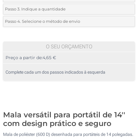
*
Selecione o tipo de marcação e as cores do logotipo:
Passo 3. Indique a quantidade
*
Quantidade mínima:
5
Passo 4. Selecione o método de envio
1 Cor (Na frente)
Quantidade
Standard
Preço/Unidade
2 Cores (Na frente)
5
O SEU ORÇAMENTO
3 Cores (Na frente)
Preço a partir de:
4,65 €
10
4 Cores (Na frente)
25
Complete cada um dos passos indicados à esquerda
Transferência digital a cores (Na frente)
50
Sem impressão
100
Atualizar
Outra :
Mala versátil para portátil de 14''
com design prático e seguro
Mala de poliéster (600 D) desenhada para portáteis de 14 polegadas.