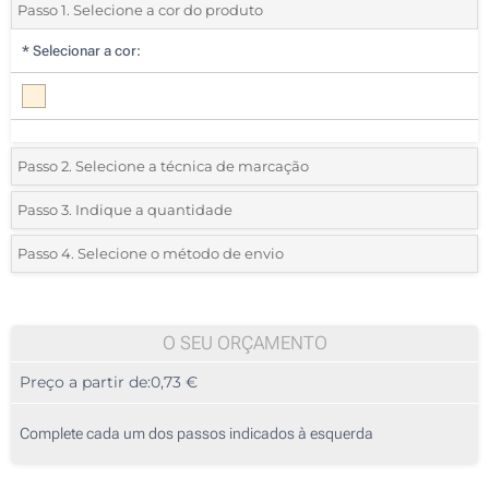
Passo 1. Selecione a cor do produto
*
Selecionar a cor:
Passo 2. Selecione a técnica de marcação
*
Selecione o tipo de marcação e as cores do logotipo:
Passo 3. Indique a quantidade
*
Quantidade mínima:
25
Passo 4. Selecione o método de envio
1 Cor (Num lado)
Quantidade
Standard
Preço/Unidade
2 Cores (Num lado)
25
O SEU ORÇAMENTO
3 Cores (Num lado)
Preço a partir de:
0,73 €
50
4 Cores (Num lado)
125
Complete cada um dos passos indicados à esquerda
Transferência digital a cores (Num lado)
250