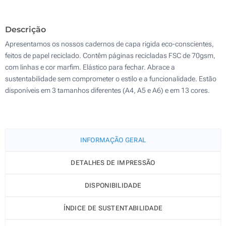
Sem impressão
500
Descrição
Atualizar
Outra :
Apresentamos os nossos cadernos de capa rigida eco-conscientes,
feitos de papel reciclado. Contêm páginas recicladas FSC de 70gsm,
com linhas e cor marfim. Elástico para fechar. Abrace a
sustentabilidade sem comprometer o estilo e a funcionalidade. Estão
disponíveis em 3 tamanhos diferentes (A4, A5 e A6) e em 13 cores.
INFORMAÇÃO GERAL
DETALHES DE IMPRESSÃO
DISPONIBILIDADE
ÍNDICE DE SUSTENTABILIDADE