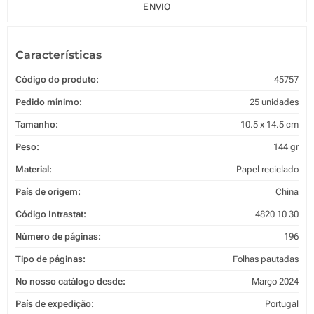
ENVIO
Características
Código do produto:
45757
Pedido mínimo:
25 unidades
Tamanho:
10.5 x 14.5 cm
Peso:
144 gr
Material:
Papel reciclado
País de origem:
China
Código Intrastat:
4820 10 30
Número de páginas:
196
Tipo de páginas:
Folhas pautadas
No nosso catálogo desde:
Março 2024
País de expedição:
Portugal