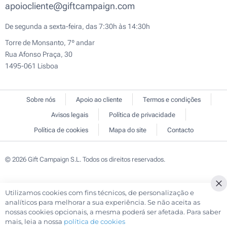
apoiocliente@giftcampaign.com
De segunda a sexta-feira, das 7:30h às 14:30h
Torre de Monsanto, 7º andar
Rua Afonso Praça, 30
1495-061 Lisboa
Sobre nós
Apoio ao cliente
Termos e condições
Avisos legais
Política de privacidade
Política de cookies
Mapa do site
Contacto
© 2026 Gift Campaign S.L. Todos os direitos reservados.
Utilizamos cookies com fins técnicos, de personalização e
Cl
analíticos para melhorar a sua experiência. Se não aceita as
Co
nossas cookies opcionais, a mesma poderá ser afetada. Para saber
Ba
mais, leia a nossa
política de cookies