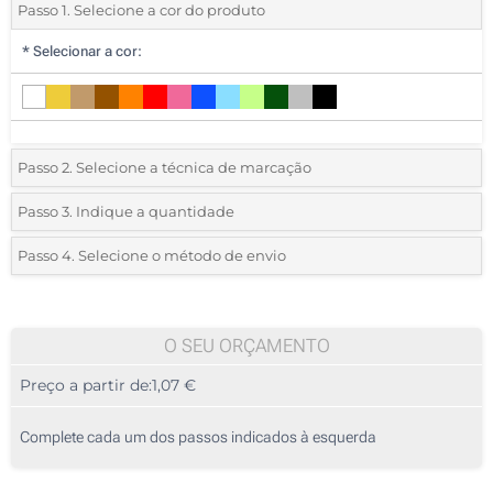
Passo 1. Selecione a cor do produto
*
Selecionar a cor:
Passo 2. Selecione a técnica de marcação
*
Selecione o tipo de marcação e as cores do logotipo:
Passo 3. Indique a quantidade
*
Quantidade mínima:
25
Passo 4. Selecione o método de envio
1 Cor (Num lado)
Quantidade
Standard
Preço/Unidade
Impressão digital a cores (Num lado)
25
O SEU ORÇAMENTO
Gravação a quente a cores (Num lado)
Preço a partir de:
1,07 €
50
Gravação a quente (Num lado)
125
Complete cada um dos passos indicados à esquerda
Gravação a laser (Num lado)
250