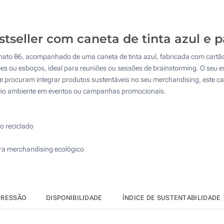
50
4 Cores (Na frente)
125
Impressão em relevo (Na capa )
seller com caneta de tinta azul e p
250
ato B6, acompanhado de uma caneta de tinta azul, fabricada com cartão 
Gravação a laser (Na capa )
500
s ou esboços, ideal para reuniões ou sessões de brainstorming. O seu es
e procuram integrar produtos sustentáveis no seu merchandising, este c
Sem impressão
Atualizar
Outra :
eio ambiente em eventos ou campanhas promocionais.
o reciclado
ara merchandising ecológico
PRESSÃO
DISPONIBILIDADE
ÍNDICE DE SUSTENTABILIDADE