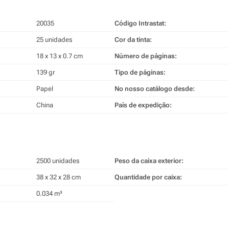
20035
Código Intrastat:
25 unidades
Cor da tinta:
18 x 13 x 0.7 cm
Número de páginas:
139 gr
Tipo de páginas:
Papel
No nosso catálogo desde:
China
País de expedição:
2500 unidades
Peso da caixa exterior:
38 x 32 x 28 cm
Quantidade por caixa:
0.034 m³