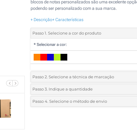
blocos de notas personalizados são uma excelente opçã
podendo ser personalizado com a sua marca.
+ Descrição
+ Características
Passo 1. Selecione a cor do produto
*
Selecionar a cor:
Passo 2. Selecione a técnica de marcação
*
Selecione o tipo de marcação e as cores do logotipo:
Passo 3. Indique a quantidade
*
Quantidade mínima:
25
Passo 4. Selecione o método de envio
1 Cor (Na frente)
Quantidade
Standard
Preço/Unidade
2 Cores (Na frente)
25
3 Cores (Na frente)