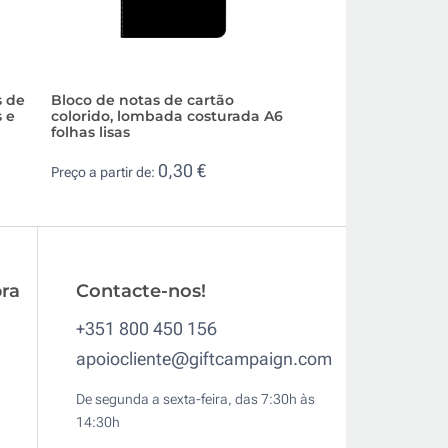
s de
Bloco de notas de cartão
Bloco de notas de
s e
colorido, lombada costurada A6
reciclado B7 folha
folhas lisas
0,3
Preço a partir de:
0,30 €
Preço a partir de:
ra
Contacte-nos!
+351 800 450 156
apoiocliente@giftcampaign.com
De segunda a sexta-feira, das 7:30h às
14:30h