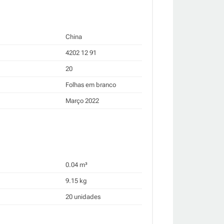
China
4202 12 91
20
Folhas em branco
Março 2022
0.04 m³
9.15 kg
20 unidades