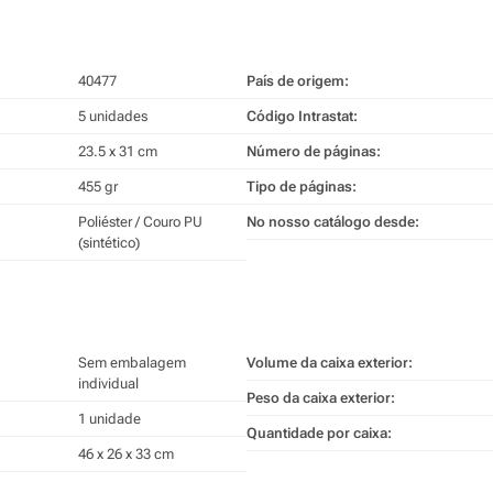
40477
País de origem:
5 unidades
Código Intrastat:
23.5 x 31 cm
Número de páginas:
455 gr
Tipo de páginas:
Poliéster / Couro PU
No nosso catálogo desde:
(sintético)
Sem embalagem
Volume da caixa exterior:
individual
Peso da caixa exterior:
1 unidade
Quantidade por caixa:
46 x 26 x 33 cm