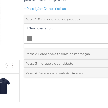
+ Descrição
+ Características
Passo 1. Selecione a cor do produto
*
Selecionar a cor:
Passo 2. Selecione a técnica de marcação
*
Selecione o tipo de marcação e as cores do logotipo:
Passo 3. Indique a quantidade
*
Quantidade mínima:
5
Passo 4. Selecione o método de envio
1 Cor (Num lado)
Quantidade
Standard
Preço/Unidade
Gravação a laser (Na placa de metal)
5
Sem impressão
10