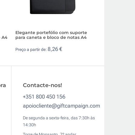
Elegante portefólio com suporte
Portefólio com ca
o A4
para caneta e bloco de notas A4
caneta e bloco de
8,26 €
9,0
Preço a partir de:
Preço a partir de:
ra
Contacte-nos!
+351 800 450 156
apoiocliente@giftcampaign.com
De segunda a sexta-feira, das 7:30h às
14:30h
Torre de Monsanto, 7º andar