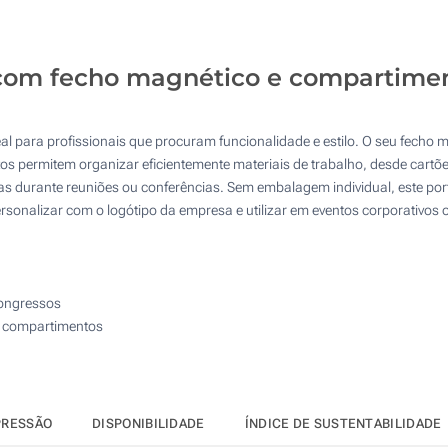
25
50
 com fecho magnético e compartimen
100
Atualizar
Outra :
deal para profissionais que procuram funcionalidade e estilo. O seu fech
 permitem organizar eficientemente materiais de trabalho, desde cartões d
tas durante reuniões ou conferências. Sem embalagem individual, este por
ersonalizar com o logótipo da empresa e utilizar em eventos corporativos 
congressos
ios compartimentos
PRESSÃO
DISPONIBILIDADE
ÍNDICE DE SUSTENTABILIDADE