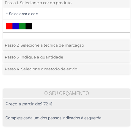
Passo 1. Selecione a cor do produto
*
Selecionar a cor:
Passo 2. Selecione a técnica de marcação
*
Selecione o tipo de marcação e as cores do logotipo:
Passo 3. Indique a quantidade
*
Quantidade mínima:
25
Passo 4. Selecione o método de envio
1 Cor (Na bolsa)
Quantidade
Standard
Preço/Unidade
Transferência digital a cores (Na bolsa)
25
O SEU ORÇAMENTO
Sem impressão
Preço a partir de:
1,72 €
50
125
Complete cada um dos passos indicados à esquerda
250