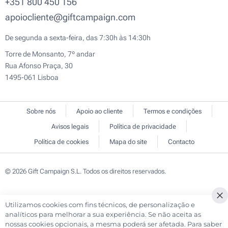
+351 800 450 156
apoiocliente@giftcampaign.com
De segunda a sexta-feira, das 7:30h às 14:30h
Torre de Monsanto, 7º andar
Rua Afonso Praça, 30
1495-061 Lisboa
Sobre nós
Apoio ao cliente
Termos e condições
Avisos legais
Política de privacidade
Política de cookies
Mapa do site
Contacto
© 2026 Gift Campaign S.L. Todos os direitos reservados.
Utilizamos cookies com fins técnicos, de personalização e
Cl
analíticos para melhorar a sua experiência. Se não aceita as
Co
nossas cookies opcionais, a mesma poderá ser afetada. Para saber
Ba