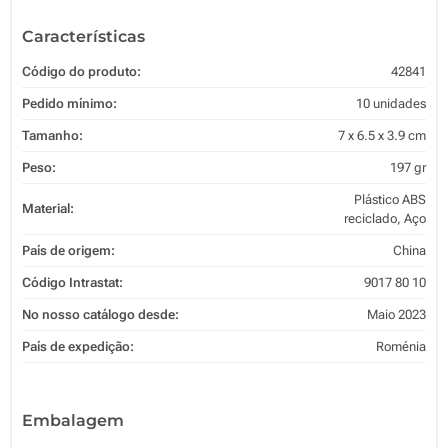
Características
Código do produto:
42841
Pedido mínimo:
10 unidades
Tamanho:
7 x 6.5 x 3.9 cm
Peso:
197 gr
Plástico ABS
Material:
reciclado, Aço
País de origem:
China
Código Intrastat:
9017 80 10
No nosso catálogo desde:
Maio 2023
País de expedição:
Roménia
Embalagem