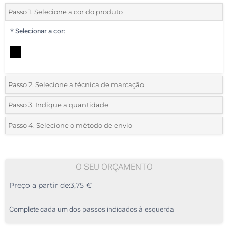
Passo 1. Selecione a cor do produto
*
Selecionar a cor:
Passo 2. Selecione a técnica de marcação
*
Selecione o tipo de marcação e as cores do logotipo:
Passo 3. Indique a quantidade
*
Quantidade mínima:
10
Passo 4. Selecione o método de envio
1 Cor (Num lado)
Quantidade
Standard
Preço/Unidade
2 Cores (Num lado)
10
O SEU ORÇAMENTO
3 Cores (Num lado)
Preço a partir de:
3,75 €
20
4 Cores (Num lado)
50
Complete cada um dos passos indicados à esquerda
Gota de resina (Num lado)
100