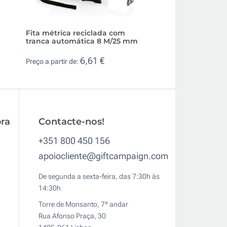
Fita métrica reciclada com
Porta-chaves com 
tranca automática 8 M/25 mm
personalizada de 
6,61 €
0,4
Preço a partir de:
Preço a partir de:
ra
Contacte-nos!
+351 800 450 156
apoiocliente@giftcampaign.com
De segunda a sexta-feira, das 7:30h às
14:30h
Torre de Monsanto, 7º andar
Rua Afonso Praça, 30