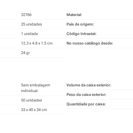
32766
Material:
25 unidades
País de origem:
1 unidade
Código Intrastat:
12.3 x 4.8 x 1.5 cm
No nosso catálogo desde:
24 gr
Sem embalagem
Volume da caixa exterior:
individual.
Peso da caixa exterior:
50 unidades
Quantidade por caixa:
33 x 40 x 34 cm