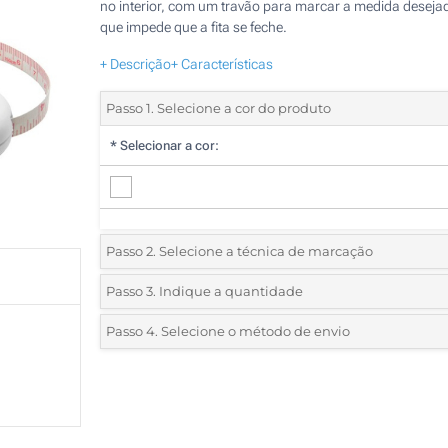
no interior, com um travão para marcar a medida deseja
que impede que a fita se feche.
+ Descrição
+ Características
Passo 1. Selecione a cor do produto
*
Selecionar a cor:
Passo 2. Selecione a técnica de marcação
*
Selecione o tipo de marcação e as cores do logotipo:
Passo 3. Indique a quantidade
*
Quantidade mínima:
25
Passo 4. Selecione o método de envio
1 Cor (Num lado)
Quantidade
Standard
Preço/Unidade
2 Cores (Num lado)
25
3 Cores (Num lado)