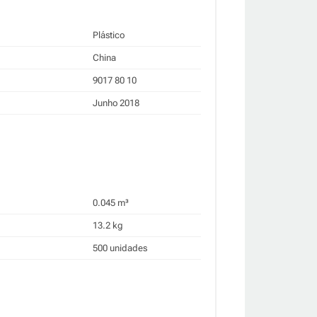
Plástico
China
9017 80 10
Junho 2018
0.045 m³
13.2 kg
500 unidades