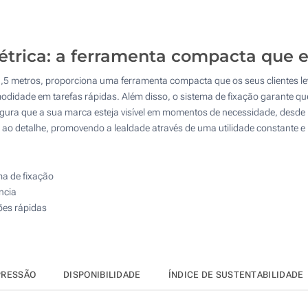
50
4 Cores (Num lado)
125
Impressão digital a cores (Num lado)
étrica: a ferramenta compacta que 
250
Sem impressão
1,5 metros, proporciona uma ferramenta compacta que os seus clientes l
500
odidade em tarefas rápidas. Além disso, o sistema de fixação garante que
Atualizar
Outra :
gura que a sua marca esteja visível em momentos de necessidade, desde 
 ao detalhe, promovendo a lealdade através de uma utilidade constante 
ma de fixação
ncia
ões rápidas
PRESSÃO
DISPONIBILIDADE
ÍNDICE DE SUSTENTABILIDADE