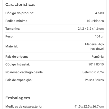
Características
Código do produto:
49280
Pedido mínimo:
10 unidades
Tamanho:
24.2 x 3.2 x 1.6 cm
Peso:
104 gr
Madeira, Aço
Material:
inoxidável
País de origem:
Romênia
Código Intrastat:
9017 80 10
No nosso catálogo desde:
Setembro 2024
País de expedição:
Países Baixos
Embalagem
Medidas da caixa exterior:
41.5 x 22.5 x 26.7 cm