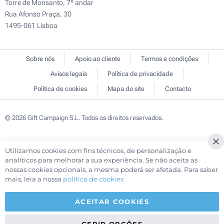
Torre de Monsanto, 7º andar
Rua Afonso Praça, 30
1495-061 Lisboa
Sobre nós
Apoio ao cliente
Termos e condições
Avisos legais
Política de privacidade
Política de cookies
Mapa do site
Contacto
© 2026 Gift Campaign S.L. Todos os direitos reservados.
Utilizamos cookies com fins técnicos, de personalização e
Cl
analíticos para melhorar a sua experiência. Se não aceita as
Co
nossas cookies opcionais, a mesma poderá ser afetada. Para saber
Ba
mais, leia a nossa
política de cookies
ACEITAR COOKIES