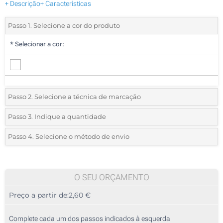
+ Descrição
+ Características
Passo 1. Selecione a cor do produto
*
Selecionar a cor:
Passo 2. Selecione a técnica de marcação
*
Selecione o tipo de marcação e as cores do logotipo:
Passo 3. Indique a quantidade
*
Quantidade mínima:
10
Passo 4. Selecione o método de envio
1 Cor (Num lado)
Quantidade
Standard
Preço/Unidade
2 Cores (Num lado)
10
O SEU ORÇAMENTO
3 Cores (Num lado)
Preço a partir de:
2,60 €
20
4 Cores (Num lado)
50
Complete cada um dos passos indicados à esquerda