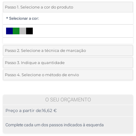
Passo 1. Selecione a cor do produto
*
Selecionar a cor:
Passo 2. Selecione a técnica de marcação
*
Selecione o tipo de marcação e as cores do logotipo:
Passo 3. Indique a quantidade
*
Quantidade mínima:
5
Passo 4. Selecione o método de envio
1 Cor (Na frente)
Quantidade
Standard
Preço/Unidade
Bordado (Na frente)
5
O SEU ORÇAMENTO
Transferência digital a cores (Na frente)
Preço a partir de:
16,62 €
10
Gravação a laser (Na frente)
25
Complete cada um dos passos indicados à esquerda
Sem impressão
50