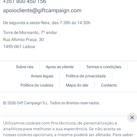
+351 800 450 156
apoiocliente@giftcampaign.com
De segunda a sexta-feira, das 7:30h às 14:30h
Torre de Monsanto, 7º andar
Rua Afonso Praça, 30
1495-061 Lisboa
Sobre nós
Apoio ao cliente
Termos e condições
Avisos legais
Política de privacidade
Política de cookies
Mapa do site
Contacto
© 2026 Gift Campaign S.L. Todos os direitos reservados.
Utilizamos cookies com fins técnicos, de personalização e
Cl
analíticos para melhorar a sua experiência. Se não aceita as
Co
nossas cookies opcionais, a mesma poderá ser afetada. Para saber
Ba