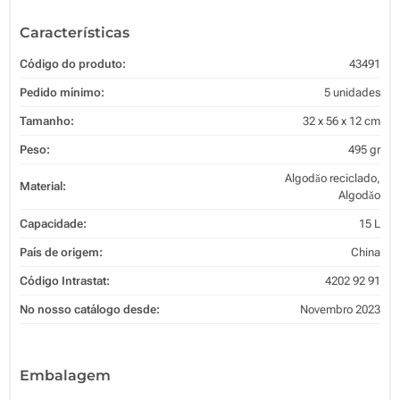
Características
Código do produto:
43491
Pedido mínimo:
5 unidades
Tamanho:
32 x 56 x 12 cm
Peso:
495 gr
Algodăo reciclado,
Material:
Algodăo
Capacidade:
15 L
País de origem:
China
Código Intrastat:
4202 92 91
No nosso catálogo desde:
Novembro 2023
Embalagem