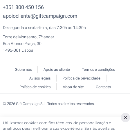
+351 800 450 156
apoiocliente@giftcampaign.com
De segunda a sexta-feira, das 7:30h às 14:30h
Torre de Monsanto, 7º andar
Rua Afonso Praça, 30
1495-061 Lisboa
Sobre nós
Apoio ao cliente
Termos e condições
Avisos legais
Política de privacidade
Política de cookies
Mapa do site
Contacto
© 2026 Gift Campaign S.L. Todos os direitos reservados.
Utilizamos cookies com fins técnicos, de personalização e
Cl
analíticos para melhorar a sua experiência. Se não aceita as