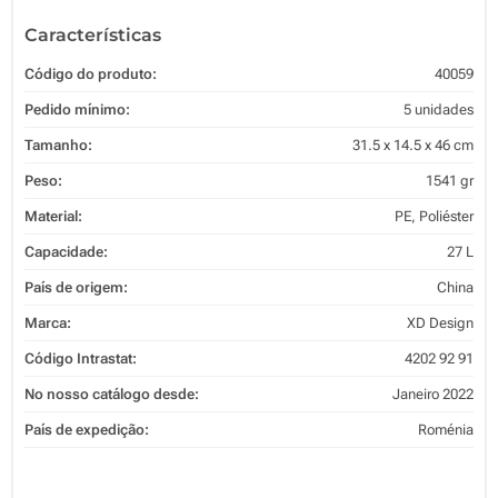
Características
Código do produto:
40059
Pedido mínimo:
5 unidades
Tamanho:
31.5 x 14.5 x 46 cm
Peso:
1541 gr
Material:
PE, Poliéster
Capacidade:
27 L
País de origem:
China
Marca:
XD Design
Código Intrastat:
4202 92 91
No nosso catálogo desde:
Janeiro 2022
País de expedição:
Roménia