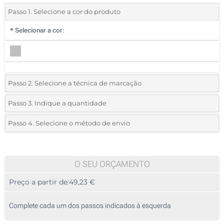
Passo 1. Selecione a cor do produto
*
Selecionar a cor:
Passo 2. Selecione a técnica de marcação
*
Selecione o tipo de marcação e as cores do logotipo:
Passo 3. Indique a quantidade
*
Quantidade mínima:
5
Passo 4. Selecione o método de envio
1 Cor (Na frente)
Quantidade
Standard
Preço/Unidade
2 Cores (Na frente)
5
O SEU ORÇAMENTO
3 Cores (Na frente)
Preço a partir de:
49,23 €
10
4 Cores (Na frente)
25
Complete cada um dos passos indicados à esquerda
Sem impressão
50