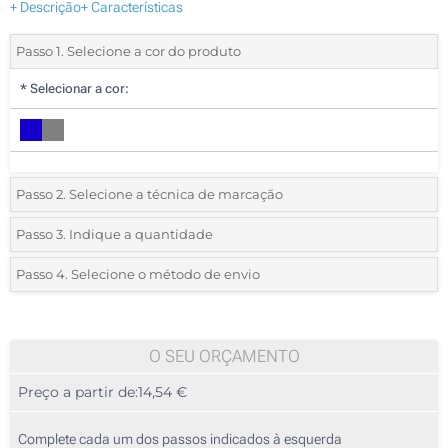
+ Descrição
+ Características
Passo 1. Selecione a cor do produto
*
Selecionar a cor:
Passo 2. Selecione a técnica de marcação
*
Selecione o tipo de marcação e as cores do logotipo:
Passo 3. Indique a quantidade
*
Quantidade mínima:
5
Passo 4. Selecione o método de envio
1 Cor (Num lado)
Quantidade
Standard
Preço/Unidade
2 Cores (Num lado)
5
O SEU ORÇAMENTO
3 Cores (Num lado)
Preço a partir de:
14,54 €
10
4 Cores (Num lado)
25
Complete cada um dos passos indicados à esquerda