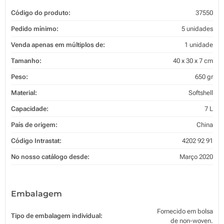
Código do produto:
37550
Pedido mínimo:
5 unidades
Venda apenas em múltiplos de:
1 unidade
Tamanho:
40 x 30 x 7 cm
Peso:
650 gr
Material:
Softshell
Capacidade:
7 L
País de origem:
China
Código Intrastat:
4202 92 91
No nosso catálogo desde:
Março 2020
Embalagem
Fornecido em bolsa
Tipo de embalagem individual:
de non-woven.