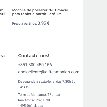
om
Mochila de poliéster rPET macio
Mochila multiuso
til
para tablet e portátil até 15''
hidrorresistente e
3,95 €
49,
Preço a partir de:
Preço a partir de:
ra
Contacte-nos!
+351 800 450 156
apoiocliente@giftcampaign.com
De segunda a sexta-feira, das 7:30h às
14:30h
Torre de Monsanto, 7º andar
Rua Afonso Praça, 30
1495-061 Lisboa