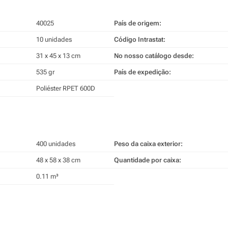
40025
País de origem:
10 unidades
Código Intrastat:
31 x 45 x 13 cm
No nosso catálogo desde:
535 gr
País de expedição:
Poliéster RPET 600D
400 unidades
Peso da caixa exterior:
48 x 58 x 38 cm
Quantidade por caixa:
0.11 m³