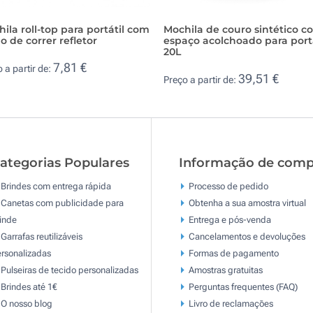
ila roll-top para portátil com
Mochila de couro sintético c
o de correr refletor
espaço acolchoado para portá
20L
7,81 €
 a partir de:
39,51 €
Preço a partir de:
ategorias Populares
Informação de comp
Brindes com entrega rápida
Processo de pedido
Canetas com publicidade para
Obtenha a sua amostra virtual
inde
Entrega e pós-venda
Garrafas reutilizáveis
Cancelamentos e devoluções
rsonalizadas
Formas de pagamento
Pulseiras de tecido personalizadas
Amostras gratuitas
Brindes até 1€
Perguntas frequentes (FAQ)
O nosso blog
Livro de reclamaçōes