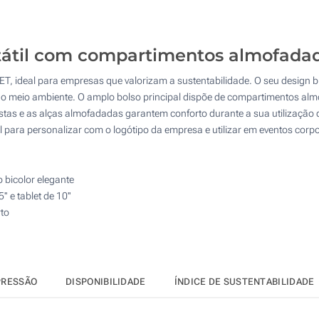
50
100
rtátil com compartimentos almofada
200
ET, ideal para empresas que valorizam a sustentabilidade. O seu design 
Atualizar
Outra :
o meio ambiente. O amplo bolso principal dispõe de compartimentos almof
stas e as alças almofadadas garantem conforto durante a sua utilização d
eal para personalizar com o logótipo da empresa e utilizar em eventos cor
 bicolor elegante
 e tablet de 10''
to
PRESSÃO
DISPONIBILIDADE
ÍNDICE DE SUSTENTABILIDADE