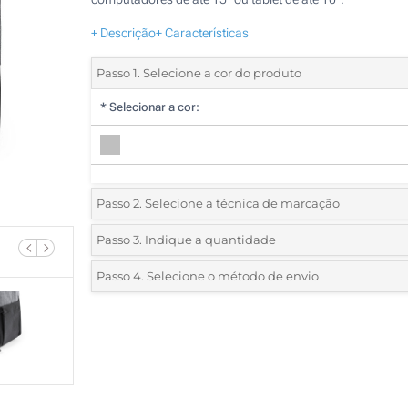
+ Descrição
+ Características
Passo 1. Selecione a cor do produto
*
Selecionar a cor:
Passo 2. Selecione a técnica de marcação
*
Selecione o tipo de marcação e as cores do logotipo:
Passo 3. Indique a quantidade
*
Quantidade mínima:
10
Passo 4. Selecione o método de envio
1 Cor (Na frente)
Quantidade
Standard
Preço/Unidade
Transferência digital a cores (Na frente)
10
Sem impressão
20