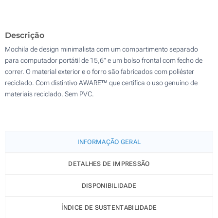
Bordado (Num lado)
100
Descrição
Sem impressão
Atualizar
Outra :
Mochila de design minimalista com um compartimento separado
para computador portátil de 15,6" e um bolso frontal com fecho de
correr. O material exterior e o forro são fabricados com poliéster
reciclado. Com distintivo AWARE™ que certifica o uso genuíno de
materiais reciclado. Sem PVC.
INFORMAÇÃO GERAL
DETALHES DE IMPRESSÃO
DISPONIBILIDADE
ÍNDICE DE SUSTENTABILIDADE