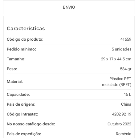
ENVIO
Características
Código do produto:
41659
Pedido mínimo:
5 unidades
Tamanho:
29 x 17 x 44.5 cm
Peso:
584 gr
Plástico PET
Material:
reciclado (RPET)
Capacidade:
15 L
País de origem:
China
Código Intrastat:
4202 92 19
No nosso catálogo desde:
Outubro 2022
País de expedição:
Roménia