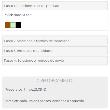
Passo 1. Selecione a cor do produto
*
Selecionar a cor:
Passo 2. Selecione a técnica de marcação
*
Selecione o tipo de marcação e as cores do logotipo:
Passo 3. Indique a quantidade
*
Quantidade mínima:
5
Passo 4. Selecione o método de envio
1 Cor (Num lado)
Quantidade
Standard
Preço/Unidade
2 Cores (Num lado)
5
O SEU ORÇAMENTO
3 Cores (Num lado)
Preço a partir de:
21,09 €
10
4 Cores (Num lado)
25
Complete cada um dos passos indicados à esquerda
Transferência digital a cores (Num lado)
50