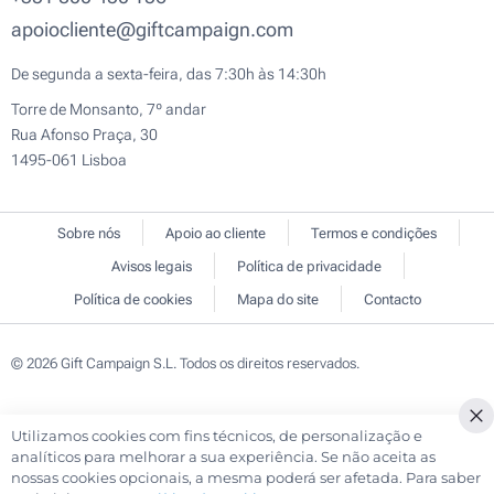
apoiocliente@giftcampaign.com
De segunda a sexta-feira, das 7:30h às 14:30h
Torre de Monsanto, 7º andar
Rua Afonso Praça, 30
1495-061 Lisboa
Sobre nós
Apoio ao cliente
Termos e condições
Avisos legais
Política de privacidade
Política de cookies
Mapa do site
Contacto
© 2026 Gift Campaign S.L. Todos os direitos reservados.
Utilizamos cookies com fins técnicos, de personalização e
Cl
analíticos para melhorar a sua experiência. Se não aceita as
Co
nossas cookies opcionais, a mesma poderá ser afetada. Para saber
Ba