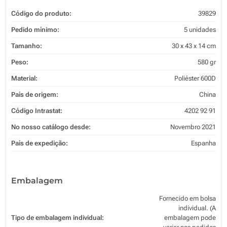
Código do produto:
39829
Pedido mínimo:
5 unidades
Tamanho:
30 x 43 x 14 cm
Peso:
580 gr
Material:
Poliéster 600D
País de origem:
China
Código Intrastat:
4202 92 91
No nosso catálogo desde:
Novembro 2021
País de expedição:
Espanha
Embalagem
Fornecido em bolsa
individual. (A
Tipo de embalagem individual:
embalagem pode