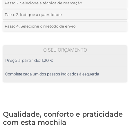
Passo 2. Selecione a técnica de marcação
*
Selecione o tipo de marcação e as cores do logotipo:
Passo 3. Indique a quantidade
*
Quantidade mínima:
5
Passo 4. Selecione o método de envio
1 Cor (Na frente)
Quantidade
Standard
Preço/Unidade
2 Cores (Na frente)
5
O SEU ORÇAMENTO
3 Cores (Na frente)
Preço a partir de:
11,20 €
10
4 Cores (Na frente)
25
Complete cada um dos passos indicados à esquerda
Transferência digital a cores (Na frente)
50
Sem impressão
100
Atualizar
Outra :
Qualidade, conforto e praticidade
com esta mochila