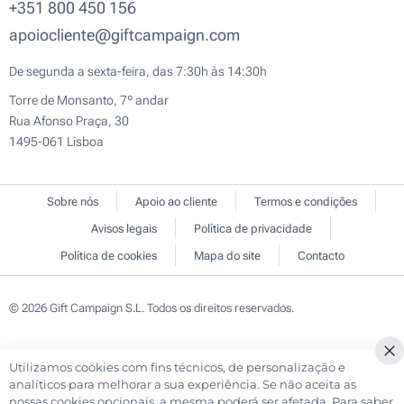
+351 800 450 156
apoiocliente@giftcampaign.com
De segunda a sexta-feira, das 7:30h às 14:30h
Torre de Monsanto, 7º andar
Rua Afonso Praça, 30
1495-061 Lisboa
Sobre nós
Apoio ao cliente
Termos e condições
Avisos legais
Política de privacidade
Política de cookies
Mapa do site
Contacto
© 2026 Gift Campaign S.L. Todos os direitos reservados.
Utilizamos cookies com fins técnicos, de personalização e
Cl
analíticos para melhorar a sua experiência. Se não aceita as
Co
nossas cookies opcionais, a mesma poderá ser afetada. Para saber