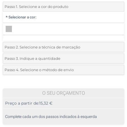
Passo 1. Selecione a cor do produto
*
Selecionar a cor:
Passo 2. Selecione a técnica de marcação
*
Selecione o tipo de marcação e as cores do logotipo:
Passo 3. Indique a quantidade
*
Quantidade mínima:
5
Passo 4. Selecione o método de envio
1 Cor (Num lado)
Quantidade
Standard
Preço/Unidade
Sem impressão
5
O SEU ORÇAMENTO
Preço a partir de:
15,32 €
10
25
Complete cada um dos passos indicados à esquerda
50