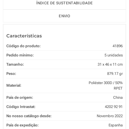
ÍNDICE DE SUSTENTABILIDADE
ENVIO
Características
Código do produto:
41896
Pedido mínimo:
5 unidades
Tamanho:
31 x 46 x 11 cm
Peso:
879.17 gr
Poliéster 300D / 50%
Material:
RPET
País de origem:
China
Código Intrastat:
4202 92 91
No nosso catálogo desde:
Novembro 2022
País de expedição:
Espanha