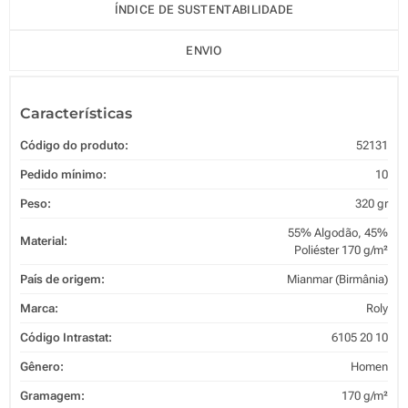
ÍNDICE DE SUSTENTABILIDADE
ENVIO
Características
Código do produto:
52131
Pedido mínimo:
10
Peso:
320 gr
55% Algodão, 45%
Material:
Poliéster 170 g/m²
País de origem:
Mianmar (Birmânia)
Marca:
Roly
Código Intrastat:
6105 20 10
Gênero:
Homen
Gramagem:
170 g/m²