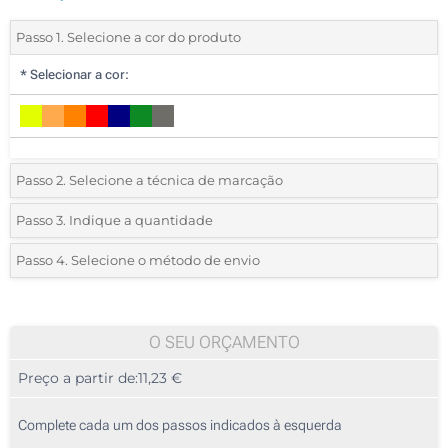
Passo 1. Selecione a cor do produto
*
Selecionar a cor:
Passo 2. Selecione a técnica de marcação
*
Selecione o tipo de marcação e as cores do logotipo:
Passo 3. Indique a quantidade
*
Pedido mínimo 10 (total de pedido)
Passo 4. Selecione o método de envio
1 Cor (Num lado)
Standard
Deve selecionar uma cor para ver as quantidades e tamanhos
2 Cores (Num lado)
disponíveis.
O SEU ORÇAMENTO
3 Cores (Num lado)
Preço a partir de:
11,23 €
Calcular preço
4 Cores (Num lado)
Complete cada um dos passos indicados à esquerda
Transferência digital a cores (Num lado)