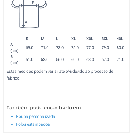
S
M
L
XL
XXL
3XL
4XL
A
69.0
71.0
73.0
75.0
77.0
79.0
80.0
(cm)
B
51.0
53.0
56.0
60.0
63.0
67.0
71.0
(cm)
Estas medidas podem variar até 5% devido ao processo de
fabrico
Também pode encontrá-lo em
Roupa personalizada
Polos estampados