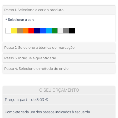
Passo 1. Selecione a cor do produto
*
Selecionar a cor:
Passo 2. Selecione a técnica de marcação
*
Selecione o tipo de marcação e as cores do logotipo:
Passo 3. Indique a quantidade
*
Pedido mínimo 5 (total de pedido)
Passo 4. Selecione o método de envio
1 Cor (Num lado)
Standard
Deve selecionar uma cor para ver as quantidades e tamanhos
2 Cores (Num lado)
disponíveis.
O SEU ORÇAMENTO
3 Cores (Num lado)
Preço a partir de:
8,03 €
Calcular preço
4 Cores (Num lado)
Complete cada um dos passos indicados à esquerda
Bordado (Num lado)