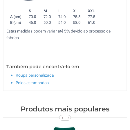
S
M
L
XL
XXL
A
(cm)
70.0
72.0
74.0
75.5
77.5
B
(cm)
46.0
50.0
54.0
58.0
61.0
Estas medidas podem variar até 5% devido ao processo de
fabrico
Também pode encontrá-lo em
Roupa personalizada
Polos estampados
Produtos mais populares