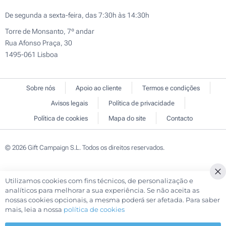
De segunda a sexta-feira, das 7:30h às 14:30h
Torre de Monsanto, 7º andar
Rua Afonso Praça, 30
1495-061 Lisboa
Sobre nós
Apoio ao cliente
Termos e condições
Avisos legais
Política de privacidade
Política de cookies
Mapa do site
Contacto
© 2026 Gift Campaign S.L. Todos os direitos reservados.
Utilizamos cookies com fins técnicos, de personalização e
Cl
analíticos para melhorar a sua experiência. Se não aceita as
Co
nossas cookies opcionais, a mesma poderá ser afetada. Para saber
Ba
mais, leia a nossa
política de cookies