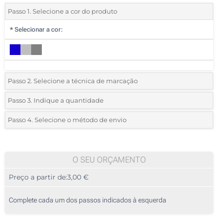
Passo 1. Selecione a cor do produto
*
Selecionar a cor:
Passo 2. Selecione a técnica de marcação
*
Selecione o tipo de marcação e as cores do logotipo:
Passo 3. Indique a quantidade
*
Quantidade mínima:
10
Passo 4. Selecione o método de envio
1 Cor (Num lado)
Quantidade
Standard
Preço/Unidade
2 Cores (Num lado)
10
O SEU ORÇAMENTO
3 Cores (Num lado)
Preço a partir de:
3,00 €
20
4 Cores (Num lado)
50
Complete cada um dos passos indicados à esquerda
Transferência digital a cores (Num lado)
100