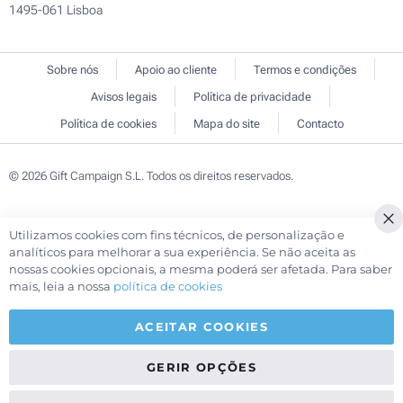
1495-061 Lisboa
Sobre nós
Apoio ao cliente
Termos e condições
Avisos legais
Política de privacidade
Política de cookies
Mapa do site
Contacto
© 2026 Gift Campaign S.L. Todos os direitos reservados.
Utilizamos cookies com fins técnicos, de personalização e
Cl
analíticos para melhorar a sua experiência. Se não aceita as
Co
nossas cookies opcionais, a mesma poderá ser afetada. Para saber
Ba
mais, leia a nossa
política de cookies
ACEITAR COOKIES
GERIR OPÇÕES