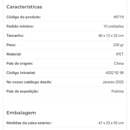
Características
Código do produto:
49719
Pedido mínimo:
10 unidades
Tamanho:
46 x 13 x 32 cm
Peso:
230 gr
Material:
rPET
País de origem:
China
Código Intrastat:
4202 92 98
No nosso catálogo desde:
Janeiro 2025
País de expedição:
Polónia
Embalagem
Medidas da caixa exterior:
47 x 33 x 55 cm