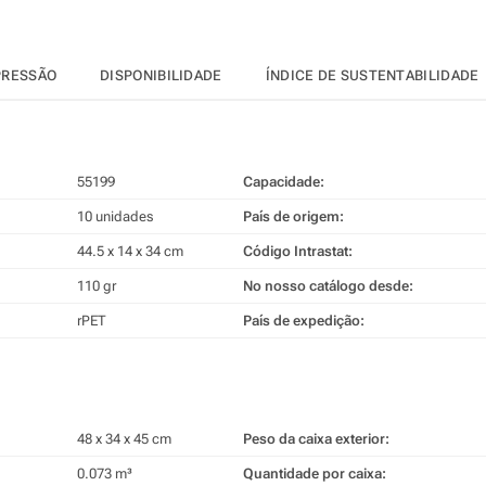
PRESSÃO
DISPONIBILIDADE
ÍNDICE DE SUSTENTABILIDADE
55199
Capacidade:
10 unidades
País de origem:
44.5 x 14 x 34 cm
Código Intrastat:
110 gr
No nosso catálogo desde:
rPET
País de expedição:
48 x 34 x 45 cm
Peso da caixa exterior:
0.073 m³
Quantidade por caixa: