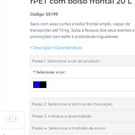
rPET com bolso frontal 20 L
Código:
55199
Saco com asas curtas e bolso frontal amplo, capaz de
transportar até 10 kg. Suba a fasquia dos seus eventos e
promoções com estilo e praticidade inigualáveis.
+ Descrição
+ Características
Passo 1. Selecione a cor do produto
*
Selecionar a cor:
Passo 2. Selecione a técnica de marcação
*
Selecione o tipo de marcação e as cores do logotipo:
Passo 3. Indique a quantidade
*
Quantidade mínima:
10
Passo 4. Selecione o método de envio
1 Cor (Na frente)