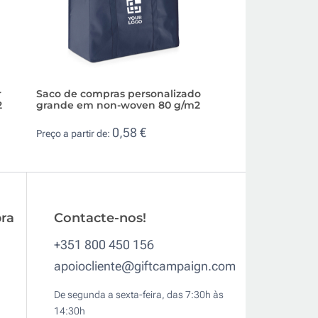
r
Saco de compras personalizado
Saco de algodão 
2
grande em non-woven 80 g/m2
base e alça de ju
0,58 €
1,5
Preço a partir de:
Preço a partir de:
ra
Contacte-nos!
+351 800 450 156
apoiocliente@giftcampaign.com
De segunda a sexta-feira, das 7:30h às
14:30h