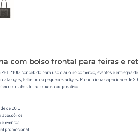
Quantidade
Standard
Preço/Unidade
2 Cores (Na frente)
10
3 Cores (Na frente)
20
4 Cores (Na frente)
50
Transferência digital a cores (Na frente)
100
 com bolso frontal para feiras e re
Transferência Refletiva (Na frente)
200
 210D, concebido para uso diário no comércio, eventos e entregas de ma
Sem impressão
Atualizar
Outra :
 catálogos, folhetos ou pequenos artigos. Proporciona capacidade de 20 L
s de retalho, feiras e packs corporativos.
de de 20 L
ou acessórios
a e eventos
ial promocional