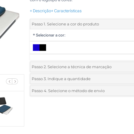
+ Descrição
+ Características
Passo 1. Selecione a cor do produto
*
Selecionar a cor:
Passo 2. Selecione a técnica de marcação
*
Selecione o tipo de marcação e as cores do logotipo:
Passo 3. Indique a quantidade
*
Quantidade mínima:
10
Passo 4. Selecione o método de envio
1 Cor (Num lado)
Quantidade
Standard
Preço/Unidade
2 Cores (Num lado)
10
3 Cores (Num lado)
20
4 Cores (Num lado)