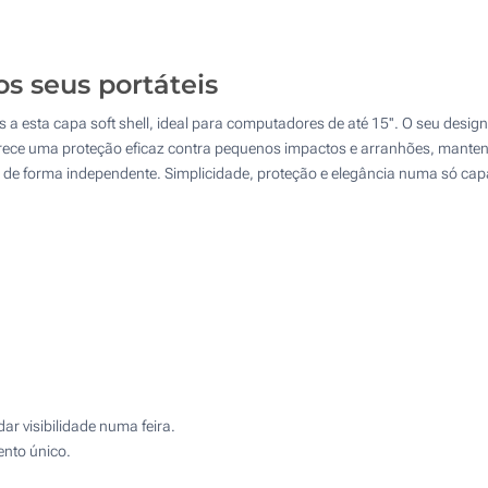
50
Transferência digital a cores (Num lado)
100
os seus portáteis
Sem impressão
200
 a esta capa soft shell, ideal para computadores de até 15''. O seu desig
Atualizar
Outra :
erece uma proteção eficaz contra pequenos impactos e arranhões, mante
u de forma independente. Simplicidade, proteção e elegância numa só cap
r visibilidade numa feira.
ento único.