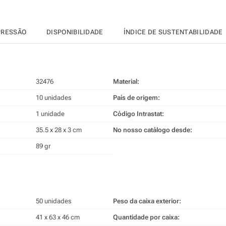
PRESSÃO
DISPONIBILIDADE
ÍNDICE DE SUSTENTABILIDADE
32476
Material:
10 unidades
País de origem:
1 unidade
Código Intrastat:
35.5 x 28 x 3 cm
No nosso catálogo desde:
89 gr
50 unidades
Peso da caixa exterior:
41 x 63 x 46 cm
Quantidade por caixa: