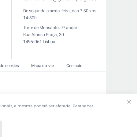
De segunda a sexta-feira, das 7:30h às
14:30h
Torre de Monsanto, 7º andar
Rua Afonso Praça, 30
1495-061 Lisboa
 de cookies
Mapa do site
Contacto
cionais, a mesma poderá ser afetada. Para saber
Clo
Coo
Bar