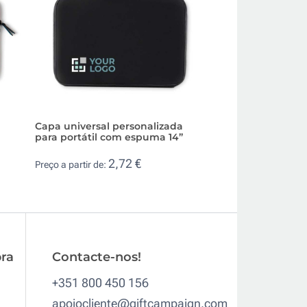
Capa universal personalizada
Bolsa para portáti
para portátil com espuma 14”
sintético hidrorres
2,72 €
4,8
Preço a partir de:
Preço a partir de:
ra
Contacte-nos!
+351 800 450 156
apoiocliente@giftcampaign.com