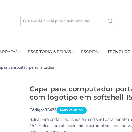
GARRAFAS
ESCRITÓRIO & FEIRAS
ESCRITA
TECNOLOGI
pas para portátil personalizadas
Capa para computador portá
com logótipo em softshell 15
Código:
32476
MAIS VENDIDO
Bolsa para portátil fabricada em soft shell para portáteis 
15 ''. É ideal para oferecer brinde corporativo, personaliz
com o logotipo a cores.