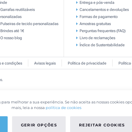
inde
Entrega e pós-venda
Garrafas reutilizáveis
Cancelamentos e devoluções
rsonalizadas
Formas de pagamento
Pulseiras de tecido personalizadas
Amostras gratuitas
Brindes até 1€
Perguntas frequentes (FAQ)
O nosso blog
Livro de reclamaçōes
Índice de Sustentabilidade
 e condições
Avisos legais
Política de privacidade
Política
s.
s para melhorar a sua experiência. Se não aceita as nossas cookies op
mais, leia a nossa
política de cookies
GERIR OPÇÕES
REJEITAR COOKIES