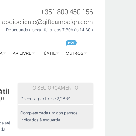
+351 800 450 156
apoiocliente@giftcampaign.com
De segunda a sexta-feira, das 7:30h às 14:30h
HOT
A
AR LIVRE
TÊXTIL
OUTROS
O SEU ORÇAMENTO
til
''
Preço a partir de:
2,28 €
Complete cada um dos passos
indicados à esquerda
de até
ada