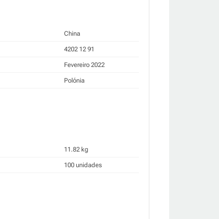
China
4202 12 91
Fevereiro 2022
Polónia
11.82 kg
100 unidades