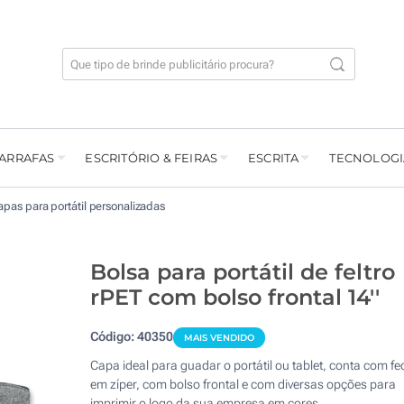
GARRAFAS
ESCRITÓRIO & FEIRAS
ESCRITA
TECNOLOGI
pas para portátil personalizadas
Bolsa para portátil de feltro
rPET com bolso frontal 14''
Código:
40350
MAIS VENDIDO
Capa ideal para guadar o portátil ou tablet, conta com f
em zíper, com bolso frontal e com diversas opções para
imprimir o logo da sua empresa em cores.