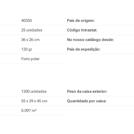
40350
País de origem:
25 unidades
Código Intrastat:
36 x 26 cm
No nosso catálogo desde:
120 gr
País de expedição:
Forro polar
1200 unidades
Peso da caixa exterior:
55 x 39 x 45 cm
Quantidade por caixa:
0.097 m³