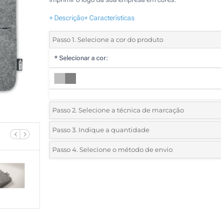
+ Descrição
+ Características
Passo 1. Selecione a cor do produto
*
Selecionar a cor:
Passo 2. Selecione a técnica de marcação
*
Selecione o tipo de marcação e as cores do logotipo:
Passo 3. Indique a quantidade
*
Quantidade mínima:
25
Passo 4. Selecione o método de envio
1 Cor (No bolso)
Quantidade
Standard
Preço/Unidade
2 Cores (No bolso)
25
3 Cores (No bolso)
50
4 Cores (No bolso)