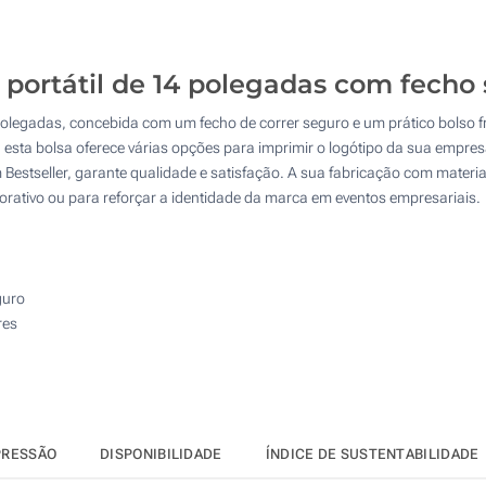
125
Transferência digital a cores (No bolso)
250
 portátil de 14 polegadas com fecho
Sem impressão
500
4 polegadas, concebida com um fecho de correr seguro e um prático bolso 
Atualizar
Outra :
e, esta bolsa oferece várias opções para imprimir o logótipo da sua empres
Bestseller, garante qualidade e satisfação. A sua fabricação com mater
orativo ou para reforçar a identidade da marca em eventos empresariais.
guro
res
PRESSÃO
DISPONIBILIDADE
ÍNDICE DE SUSTENTABILIDADE