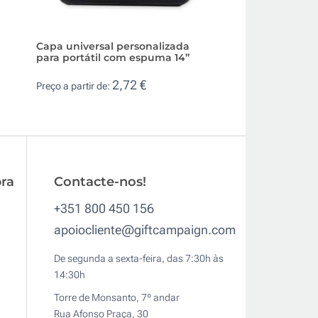
Capa universal personalizada
Bolsa para portáti
para portátil com espuma 14”
sintético hidrorres
2,72 €
4,8
Preço a partir de:
Preço a partir de:
ra
Contacte-nos!
+351 800 450 156
apoiocliente@giftcampaign.com
De segunda a sexta-feira, das 7:30h às
14:30h
Torre de Monsanto, 7º andar
Rua Afonso Praça, 30