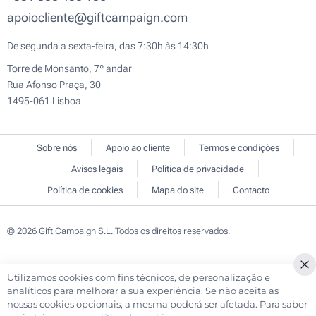
apoiocliente@giftcampaign.com
De segunda a sexta-feira, das 7:30h às 14:30h
Torre de Monsanto, 7º andar
Rua Afonso Praça, 30
1495-061 Lisboa
Sobre nós
Apoio ao cliente
Termos e condições
Avisos legais
Política de privacidade
Política de cookies
Mapa do site
Contacto
© 2026 Gift Campaign S.L. Todos os direitos reservados.
Utilizamos cookies com fins técnicos, de personalização e
Cl
analíticos para melhorar a sua experiência. Se não aceita as
Co
nossas cookies opcionais, a mesma poderá ser afetada. Para saber
Ba