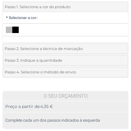
Passo 1. Selecione a cor do produto
*
Selecionar a cor:
Passo 2. Selecione a técnica de marcação
*
Selecione o tipo de marcação e as cores do logotipo:
Passo 3. Indique a quantidade
*
Quantidade mínima:
10
Passo 4. Selecione o método de envio
1 Cor (Num lado)
Quantidade
Standard
Preço/Unidade
Sem impressão
10
O SEU ORÇAMENTO
Preço a partir de:
4,35 €
20
50
Complete cada um dos passos indicados à esquerda
100