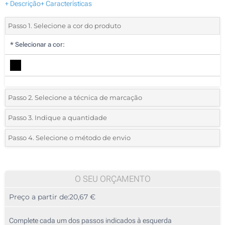
+ Descrição
+ Características
Passo 1. Selecione a cor do produto
*
Selecionar a cor:
Passo 2. Selecione a técnica de marcação
*
Selecione o tipo de marcação e as cores do logotipo:
Passo 3. Indique a quantidade
*
Quantidade mínima:
5
Passo 4. Selecione o método de envio
Gravação a quente a cores (Na frente)
Quantidade
Standard
Preço/Unidade
Sem impressão
5
O SEU ORÇAMENTO
Preço a partir de:
20,67 €
10
25
Complete cada um dos passos indicados à esquerda