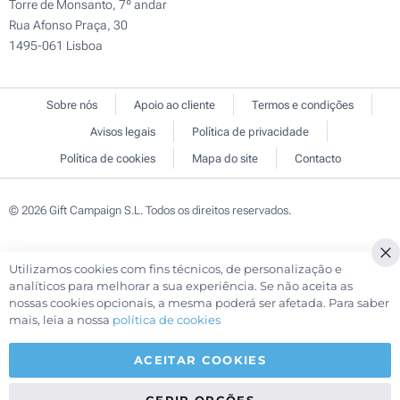
Torre de Monsanto, 7º andar
Rua Afonso Praça, 30
1495-061 Lisboa
Sobre nós
Apoio ao cliente
Termos e condições
Avisos legais
Política de privacidade
Política de cookies
Mapa do site
Contacto
© 2026 Gift Campaign S.L. Todos os direitos reservados.
Utilizamos cookies com fins técnicos, de personalização e
Cl
analíticos para melhorar a sua experiência. Se não aceita as
Co
nossas cookies opcionais, a mesma poderá ser afetada. Para saber
Ba
mais, leia a nossa
política de cookies
ACEITAR COOKIES