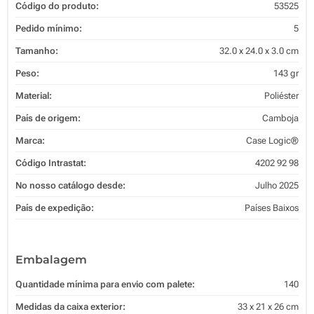
Código do produto:
53525
Pedido mínimo:
5
Tamanho:
32.0 x 24.0 x 3.0 cm
Peso:
143 gr
Material:
Poliéster
País de origem:
Camboja
Marca:
Case Logic®
Código Intrastat:
4202 92 98
No nosso catálogo desde:
Julho 2025
País de expedição:
Países Baixos
Embalagem
Quantidade mínima para envio com palete:
140
Medidas da caixa exterior:
33 x 21 x 26 cm