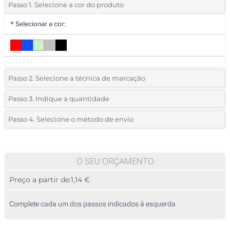
Passo 1. Selecione a cor do produto
*
Selecionar a cor:
Passo 2. Selecione a técnica de marcação
*
Selecione o tipo de marcação e as cores do logotipo:
Passo 3. Indique a quantidade
*
Quantidade mínima:
25
Passo 4. Selecione o método de envio
1 Cor (No corpo)
Quantidade
Standard
Preço/Unidade
2 Cores (No corpo)
25
O SEU ORÇAMENTO
3 Cores (No corpo)
Preço a partir de:
1,14 €
50
4 Cores (No corpo)
125
Complete cada um dos passos indicados à esquerda
Gravação a laser (No corpo)
250