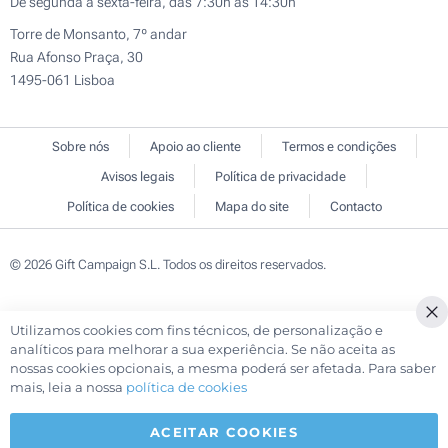
De segunda a sexta-feira, das 7:30h às 14:30h
Torre de Monsanto, 7º andar
Rua Afonso Praça, 30
1495-061 Lisboa
Sobre nós
Apoio ao cliente
Termos e condições
Avisos legais
Política de privacidade
Política de cookies
Mapa do site
Contacto
© 2026 Gift Campaign S.L. Todos os direitos reservados.
Utilizamos cookies com fins técnicos, de personalização e
Cl
analíticos para melhorar a sua experiência. Se não aceita as
Co
nossas cookies opcionais, a mesma poderá ser afetada. Para saber
Ba
mais, leia a nossa
política de cookies
ACEITAR COOKIES