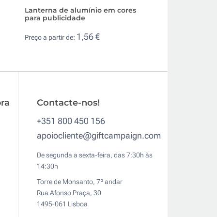
Lanterna de alumínio em cores
Fita métrica mult
para publicidade
feiras e eventos
1,56 €
1,1
Preço a partir de:
Preço a partir de:
ra
Contacte-nos!
+351 800 450 156
apoiocliente@giftcampaign.com
De segunda a sexta-feira, das 7:30h às
14:30h
Torre de Monsanto, 7º andar
Rua Afonso Praça, 30
1495-061 Lisboa