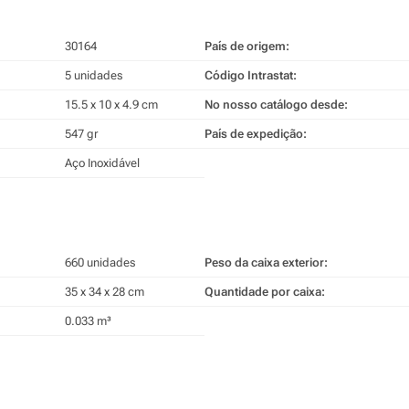
30164
País de origem:
5 unidades
Código Intrastat:
15.5 x 10 x 4.9 cm
No nosso catálogo desde:
547 gr
País de expedição:
Aço Inoxidável
660 unidades
Peso da caixa exterior:
35 x 34 x 28 cm
Quantidade por caixa:
0.033 m³