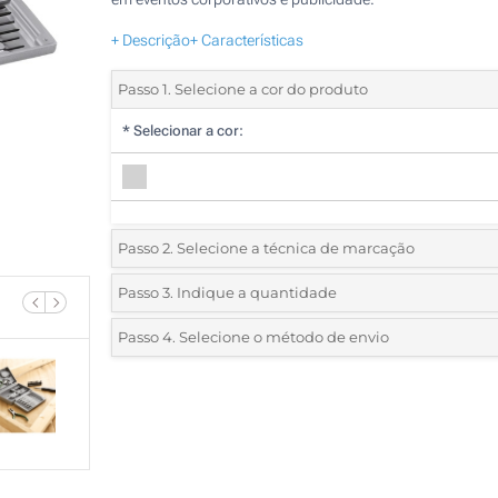
+ Descrição
+ Características
Passo 1. Selecione a cor do produto
*
Selecionar a cor:
Passo 2. Selecione a técnica de marcação
*
Selecione o tipo de marcação e as cores do logotipo:
Passo 3. Indique a quantidade
*
Quantidade mínima:
5
Passo 4. Selecione o método de envio
1 Cor (Na caixa)
Quantidade
Standard
Preço/Unidade
2 Cores (Na caixa)
5
Gota de resina (Na caixa)
10
Sem impressão