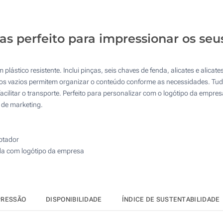
25
50
as perfeito para impressionar os se
100
Atualizar
Outra :
lástico resistente. Inclui pinças, seis chaves de fenda, alicates e alicat
os vazios permitem organizar o conteúdo conforme as necessidades. Tud
cilitar o transporte. Perfeito para personalizar com o logótipo da empres
de marketing.
aptador
da com logótipo da empresa
PRESSÃO
DISPONIBILIDADE
ÍNDICE DE SUSTENTABILIDADE