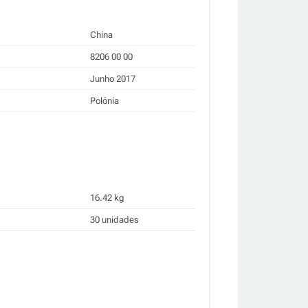
China
8206 00 00
Junho 2017
Polónia
16.42 kg
30 unidades