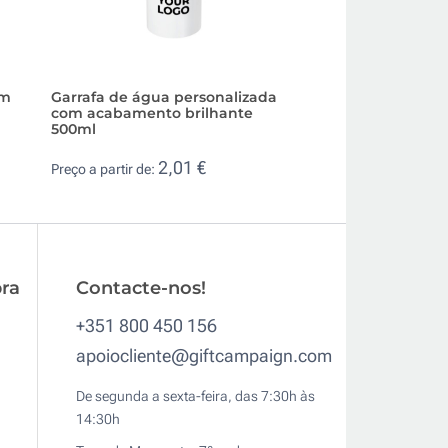
om
Garrafa de água personalizada
Garrafa de aço pa
com acabamento brilhante
pega de bambu 5
500ml
2,8
Preço a partir de:
2,01 €
Preço a partir de:
ra
Contacte-nos!
+351 800 450 156
apoiocliente@giftcampaign.com
De segunda a sexta-feira, das 7:30h às
14:30h