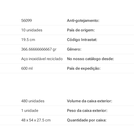
56099
Anti-gotejamento:
10 unidades
País de origem:
19.5 cm
Código Intrastat:
366.66666666667 gr
Gênero:
Aço inoxidável reciclado
No nosso catálogo desde:
600 ml
País de expedição:
480 unidades
Volume da caixa exterior:
1 unidade
Peso da caixa exterior:
48 x 54 x 27.5 cm
Quantidade por caixa: