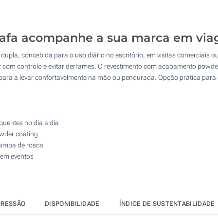
20
Gravação a Laser (Num lado)
50
Impressão digital (À volta)
rafa acompanhe a sua marca em vi
100
 dupla, concebida para o uso diário no escritório, em visitas comerciais 
Gravação a Laser (À volta)
200
r com controlo e evitar derrames. O revestimento com acabamento powder
el para a levar confortavelmente na mão ou pendurada. Opção prática para
Sem impressão
Atualizar
Outra :
quentes no dia a dia
wder coating
tampa de rosca
o em eventos
PRESSÃO
DISPONIBILIDADE
ÍNDICE DE SUSTENTABILIDADE