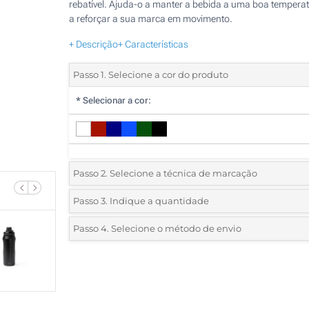
rebatível. Ajuda-o a manter a bebida a uma boa temperat
a reforçar a sua marca em movimento.
+ Descrição
+ Características
Passo 1. Selecione a cor do produto
*
Selecionar a cor:
Passo 2. Selecione a técnica de marcação
*
Selecione o tipo de marcação e as cores do logotipo:
Passo 3. Indique a quantidade
*
Quantidade mínima:
10
Passo 4. Selecione o método de envio
1 Cor (Num lado)
Quantidade
Standard
Preço/Unidade
1 Cor (À volta)
10
Impressão digital (Num lado)