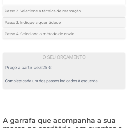
Passo 2. Selecione a técnica de marcação
*
Selecione o tipo de marcação e as cores do logotipo:
Passo 3. Indique a quantidade
*
Quantidade mínima:
10
Passo 4. Selecione o método de envio
1 Cor (No corpo)
Quantidade
Standard
Preço/Unidade
1 Cor (À volta)
10
O SEU ORÇAMENTO
Impressão digital (No corpo)
Preço a partir de:
3,25 €
20
Gravação a Laser (No corpo)
50
Complete cada um dos passos indicados à esquerda
Impressão digital (À volta)
100
Gravação a Laser (À volta)
200
Sem impressão
Atualizar
Outra :
A garrafa que acompanha a sua