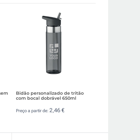
 sem
Bidão personalizado de tritão
Garrafa com logó
com bocal dobrável 650ml
em plástico recic
500ml
2,46 €
Preço a partir de:
1,0
Preço a partir de: