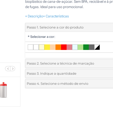
bioplástico de cana-de-açúcar. Sem BPA, reciclável e à p
de fugas. Ideal para uso promocional.
+ Descrição
+ Características
Passo 1. Selecione a cor do produto
*
Selecionar a cor:
Passo 2. Selecione a técnica de marcação
*
Selecione o tipo de marcação e as cores do logotipo:
Passo 3. Indique a quantidade
*
Quantidade mínima:
25
Passo 4. Selecione o método de envio
1 Cor (Impressão circular)
Quantidade
Standard
Preço/Unidade
2 Cores (Impressão circular)
25
3 Cores (Impressão circular)