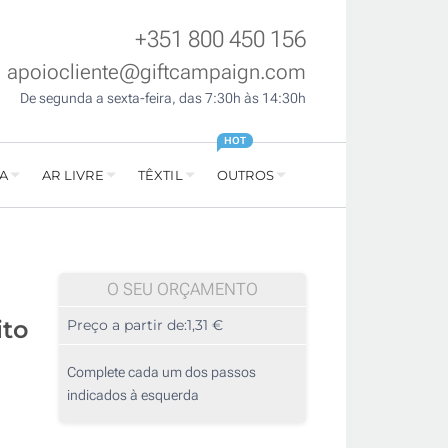
+351 800 450 156
apoiocliente@giftcampaign.com
De segunda a sexta-feira, das 7:30h às 14:30h
HOT
A
AR LIVRE
TÊXTIL
OUTROS
O SEU ORÇAMENTO
ito
Preço a partir de:
1,31 €
Complete cada um dos passos
indicados à esquerda