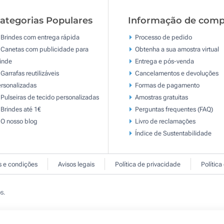
ategorias Populares
Informação de comp
Brindes com entrega rápida
Processo de pedido
Canetas com publicidade para
Obtenha a sua amostra virtual
inde
Entrega e pós-venda
Garrafas reutilizáveis
Cancelamentos e devoluções
rsonalizadas
Formas de pagamento
Pulseiras de tecido personalizadas
Amostras gratuitas
Brindes até 1€
Perguntas frequentes (FAQ)
O nosso blog
Livro de reclamaçōes
Índice de Sustentabilidade
 e condições
Avisos legais
Política de privacidade
Política
s.