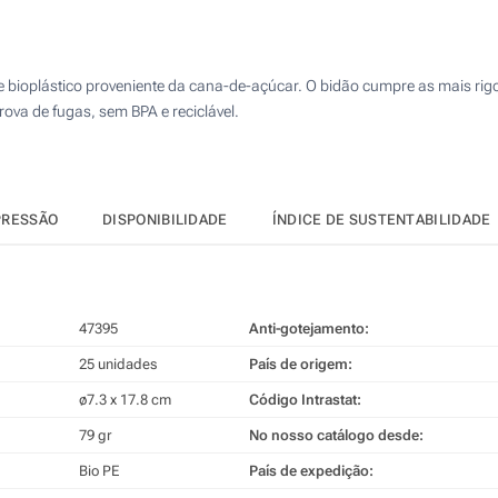
50
4 Cores (Impressão circular)
125
Impressão digital (Impressão circular)
 bioplástico proveniente da cana-de-açúcar. O bidão cumpre as mais rig
250
va de fugas, sem BPA e reciclável.
Sem impressão
500
Atualizar
Outra :
PRESSÃO
DISPONIBILIDADE
ÍNDICE DE SUSTENTABILIDADE
47395
Anti-gotejamento:
25 unidades
País de origem:
ø7.3 x 17.8 cm
Código Intrastat:
79 gr
No nosso catálogo desde:
Bio PE
País de expedição: