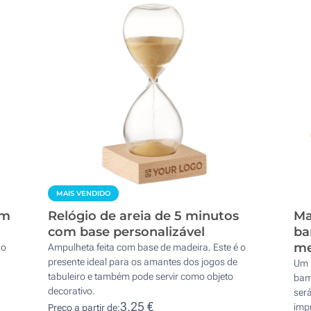
MAIS VENDIDO
em
Relógio de areia de 5 minutos
Ma
com base personalizável
ba
me
 o
Ampulheta feita com base de madeira. Este é o
presente ideal para os amantes dos jogos de
Um 
tabuleiro e também pode servir como objeto
bam
decorativo.
será
3,25 €
imp
Preço a partir de: