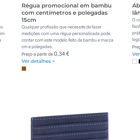
Régua promocional em bambu
Ab
com centímetros e polegadas
lâ
15cm
O co
faci
co.
Qualquer profissão que necessite de fazer
prá
lém
medições com uma régua personalizada pode
logó
a
contar com este modelo feito de bambu e marca
cm e polegadas.
Preç
0,34 €
Ver
Preço a partir de:
Ver detalhes >