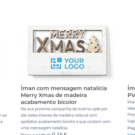
Íman com mensagem natalícia
Ím
Merry Xmas de madeira
PV
acabamento bicolor
Íman
idea
Na sua próxima campanha de inverno opte por
Pre
m as
dar estes ímanes de madeira natural com
luga
da
apelativo acabamento bicolor e que contam com
uma mensagem natalícia.
Preç
0,16 €
Ver
Preço a partir de: