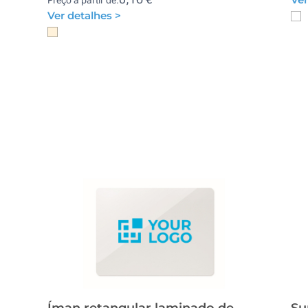
Ver detalhes >
Íman retangular laminado de
Su