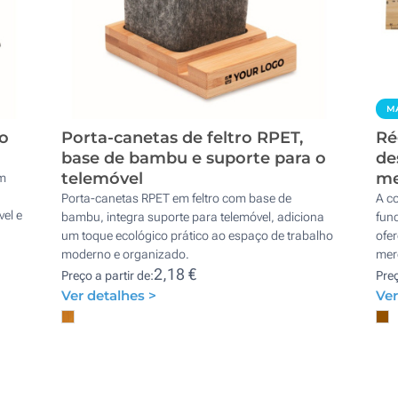
MA
to
Porta-canetas de feltro RPET,
Ré
base de bambu e suporte para o
de
telemóvel
me
om
Porta-canetas RPET em feltro com base de
A co
vel e
bambu, integra suporte para telemóvel, adiciona
fun
um toque ecológico prático ao espaço de trabalho
ofer
moderno e organizado.
mer
2,18 €
Preço a partir de:
Preç
Ver detalhes >
Ver