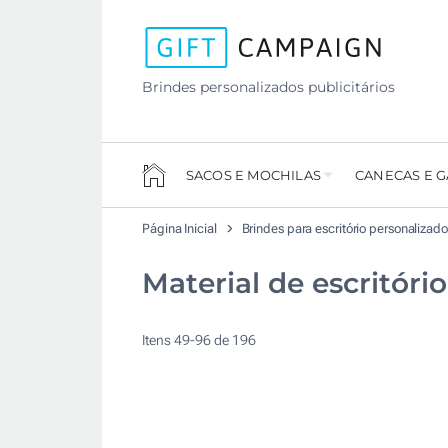
Brindes personalizados publicitários
SACOS E MOCHILAS
CANECAS E 
Página Inicial
Brindes para escritório personalizad
Material de escritóri
Itens
49
-
96
de
196